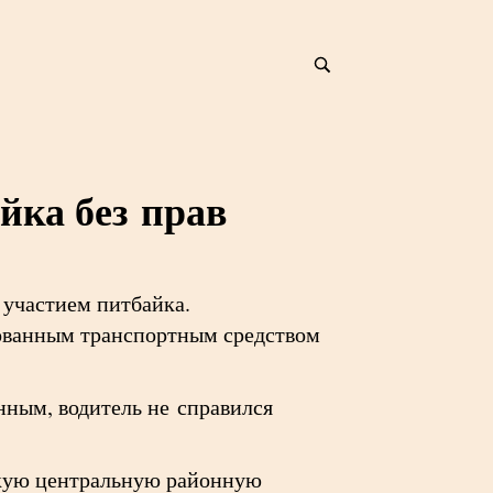
йка без прав
 участием питбайка.
рованным транспортным средством
нным, водитель не справился
скую центральную районную