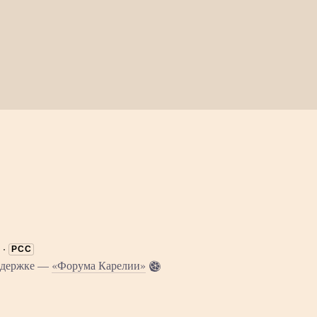
·
РСС
оддержке —
«Форума Карелии»