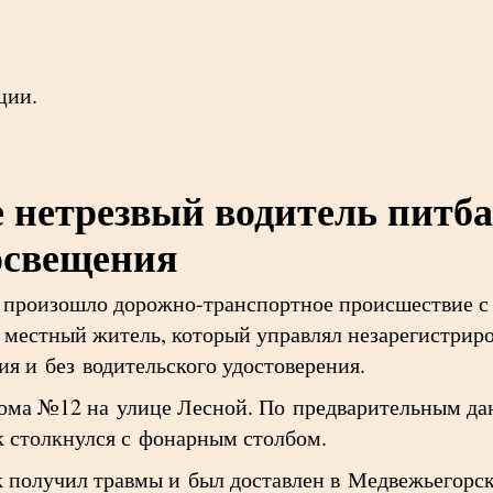
ции.
 нетрезвый водитель питба
 освещения
 произошло дорожно-транспортное происшествие с
 местный житель, который управлял незарегистри
ия и без водительского удостоверения.
дома №12 на улице Лесной. По предварительным да
к столкнулся с фонарным столбом.
к получил травмы и был доставлен в Медвежьегор