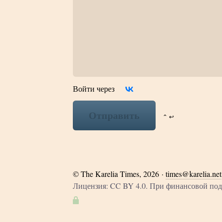
Войти через
Отправить
⌃ ↩
©
The Karelia Times
, 2026 ·
times@karelia.net
Лицензия: CC BY 4.0. При финансовой п