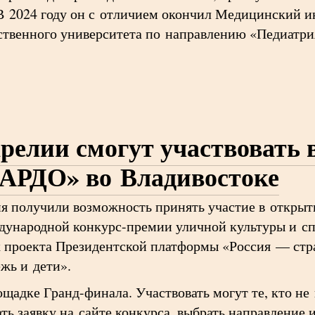
В 2024 году он с отличием окончил Медицинский и
ственного университета по направлению «Педиатри
релии смогут участвовать 
АРДО» во Владивостоке
ия получили возможность принять участие в откры
дународной конкурс-премии уличной культуры и с
х проекта Президентской платформы «Россия — ст
жь и дети».
ощадке Гранд-финала. Участвовать могут те, кто н
ть заявку на сайте конкурса, выбрать направление 