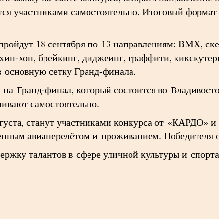
ся участниками самостоятельно. Итоговый формат 
ройдут 18 сентября по 13 направлениям: BMX, ске
, хип-хоп, брейкинг, диджеинг, граффити, кикскуте
в основную сетку Гранд-финала.
 на Гранд-финал, который состоится во Владивосток
чивают самостоятельно.
августа, станут участниками конкурса от «КАРДО» и
енным авиаперелётом и проживанием. Победителя оп
держку талантов в сфере уличной культуры и спорт