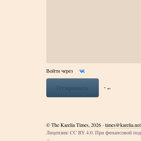
Войти через
Отправить
⌃ ↩
©
The Karelia Times
, 2026 ·
times@karelia.net
Лицензия: CC BY 4.0. При финансовой п