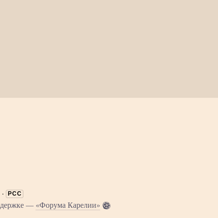
·
РСС
оддержке —
«Форума Карелии»