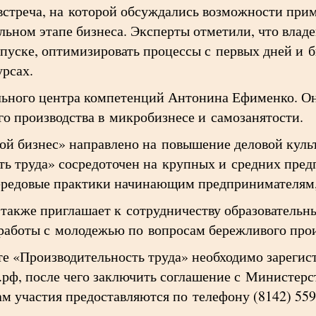
-встреча, на которой обсуждались возможности при
льном этапе бизнеса. Эксперты отметили, что влад
пуске, оптимизировать процессы с первых дней и 
урсах.
льного центра компетенций Антонина Ефименко. Он
о производства в микробизнесе и самозанятости.
й бизнес» направлено на повышение деловой культ
ь труда» сосредоточен на крупных и средних предп
передовые практики начинающим предпринимателям,
также приглашает к сотрудничеству образовательн
аботы с молодежью по вопросам бережливого прои
е «Производительность труда» необходимо зарегист
.рф, после чего заключить соглашение с Министерс
м участия предоставляются по телефону (8142) 559-