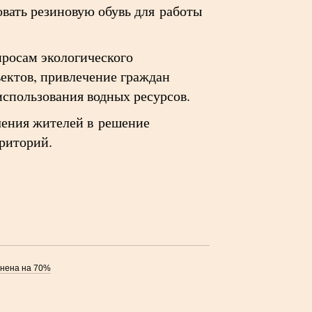
вать резиновую обувь для работы
просам экологического
ектов, привлечение граждан
спользования водных ресурсов.
чения жителей в решение
рриторий.
лнена на 70%