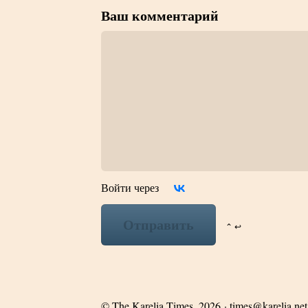
Ваш комментарий
Войти через
Отправить
⌃ ↩
©
The Karelia Times
, 2026 ·
times@karelia.net