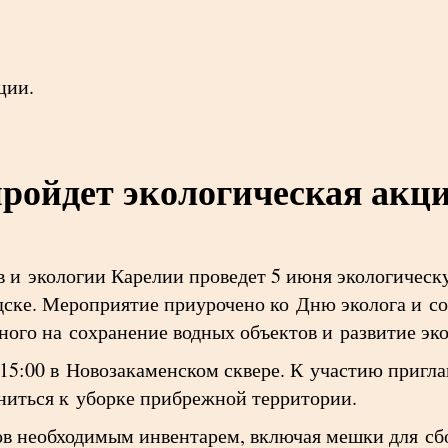
ции.
пройдет экологическая акци
 и экологии Карелии проведет 5 июня экологическ
дске. Мероприятие приурочено ко Дню эколога и со
ного на сохранение водных объектов и развитие эк
 15:00 в Новозакаменском сквере. К участию пригл
иться к уборке прибрежной территории.
ов необходимым инвентарем, включая мешки для сб