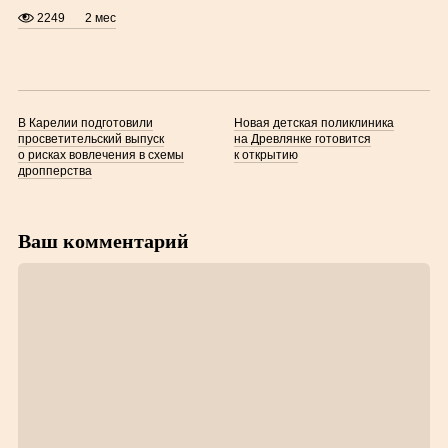
2249
2 мес
В Карелии подготовили
Новая детская поликлиника
просветительский выпуск
на Древлянке готовится
о рисках вовлечения в схемы
к открытию
дропперства
Ваш комментарий