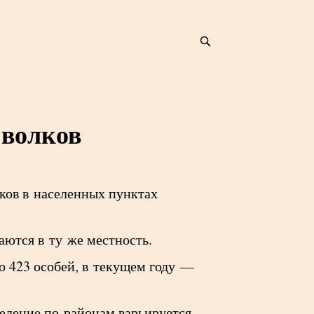
 волков
лков в населенных пунктах
аются в ту же местность.
о 423 особей, в текущем году —
еление по районам варьируется