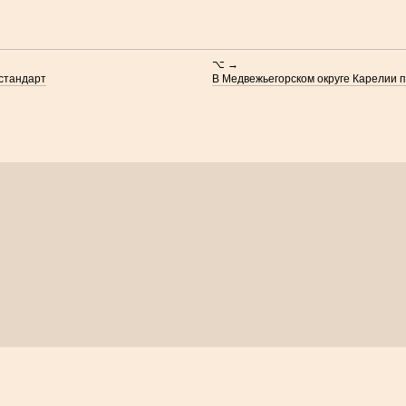
⌥ →
стандарт
В Медвежьегорском округе Карелии 