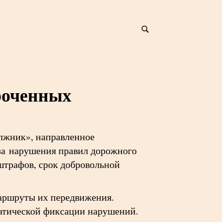
роченных
лжник», направленное
за нарушения правил дорожного
штрафов, срок добровольной
аршруты их передвижения.
матической фиксации нарушений.