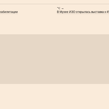
⌥ →
реабилитации
В Музее ИЗО открылась выставка к 