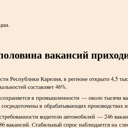
ции.
половина вакансий приходи
ти Республики Карелия, в регионе открыто 4,5 тыс
иальностей составляет 46%.
 сохраняется в промышленности — около тысячи в
сосредоточены в обрабатывающих производствах и
остребованности водители автомобилей — 246 вака
86 вакансий. Стабильный спрос наблюдается на сле