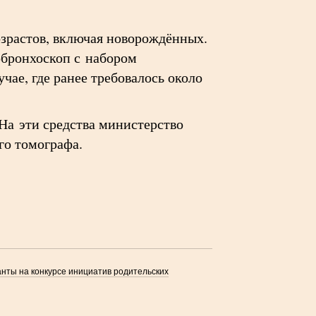
озрастов, включая новорождённых.
обронхоскоп с набором
чае, где ранее требовалось около
На эти средства министерство
го томографа.
анты на конкурсе инициатив родительских