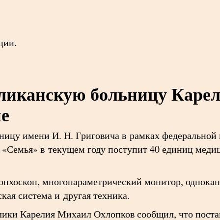
ции.
ликанскую больницу Карел
ие
ицу имени И. Н. Григовича в рамках федеральной
 «Семья» в текущем году поступит 40 единиц меди
онхоскоп, многопараметрический монитор, однока
кая система и другая техника.
ики Карелия Михаил Охлопков сообщил, что постав