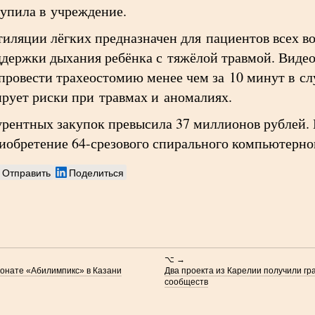
тупила в учреждение.
иляции лёгких предназначен для пациентов всех в
оддержки дыхания ребёнка с тяжёлой травмой. Виде
ровести трахеостомию менее чем за 10 минут в слу
рует риски при травмах и аномалиях.
урентных закупок превысила 37 миллионов рублей. 
риобретение 64-срезового спирального компьютерно
Отправить
Поделиться
⌥ →
ионате «Абилимпикс» в Казани
Два проекта из Карелии получили гр
сообществ