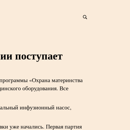
ии поступает
 программы «Охрана материнства
цинского оборудования. Все
нальный инфузионный насос,
ки уже начались. Первая партия