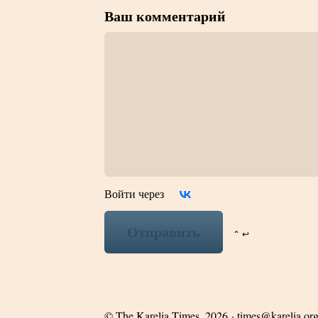
Ваш комментарий
Войти через
Отправить
⌃ ↩
©
The Karelia Times
, 2026 ·
times@karelia.or