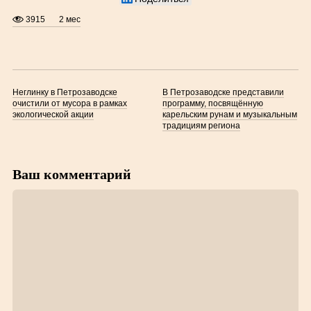
3915
2 мес
Неглинку в Петрозаводске
В Петрозаводске представили
очистили от мусора в рамках
программу, посвящённую
экологической акции
карельским рунам и музыкальным
традициям региона
Ваш комментарий