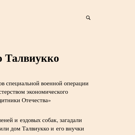
ю Талвиукко
ков специальной военной операции
стерством экономического
щитники Отечества»
еней и ездовых собак, загадали
или дом Талвиукко и его внучки