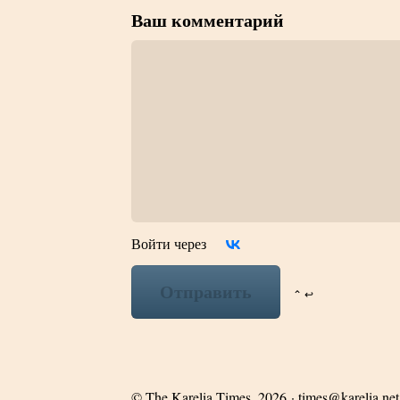
Ваш комментарий
Войти через
Отправить
⌃ ↩
©
The Karelia Times
, 2026 ·
times@karelia.net