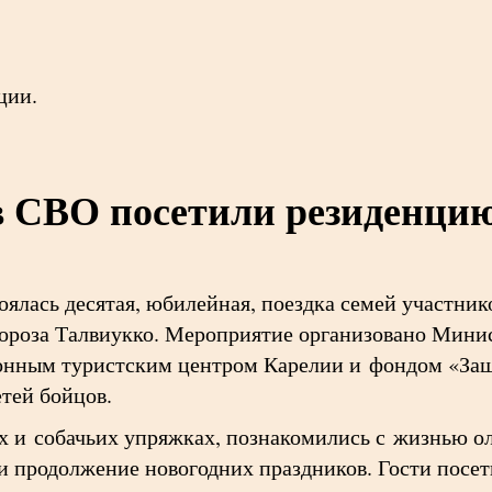
ции.
в СВО посетили резиденци
тоялась десятая, юбилейная, поездка семей участни
ороза Талвиукко. Мероприятие организовано Мини
онным туристским центром Карелии и фондом «За
тей бойцов.
 и собачьих упряжках, познакомились с жизнью ол
и продолжение новогодних праздников. Гости посет