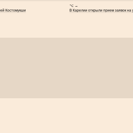
⌥ →
лей Костомукши
В Карелии открыли прием заявок на 