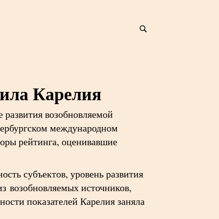
чила Карелия
е развития возобновляемой
етербургском международном
торы рейтинга, оценивавшие
сть субъектов, уровень развития
из возобновляемых источников,
ности показателей Карелия заняла