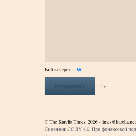
Войти через
Отправить
⌃ ↩
©
The Karelia Times
, 2026 ·
times@karelia.net
Лицензия: CC BY 4.0. При финансовой п