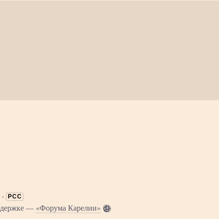
·
РСС
оддержке —
«Форума Карелии»