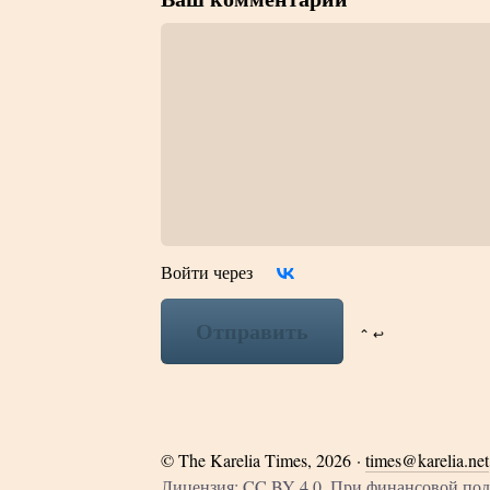
Войти через
Отправить
⌃ ↩
©
The Karelia Times
, 2026 ·
times@karelia.net
Лицензия: CC BY 4.0. При финансовой п