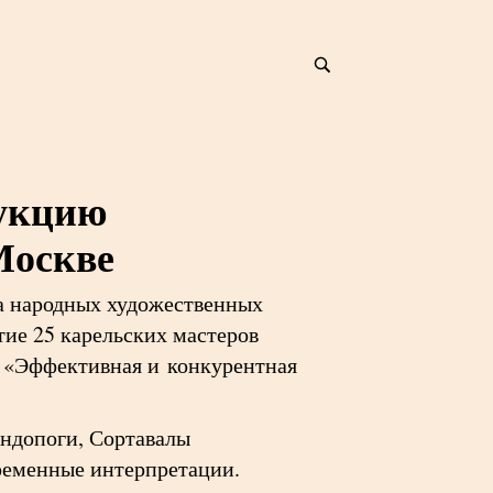
дукцию
Москве
а народных художественных
тие 25 карельских мастеров
а «Эффективная и конкурентная
ондопоги, Сортавалы
ременные интерпретации.