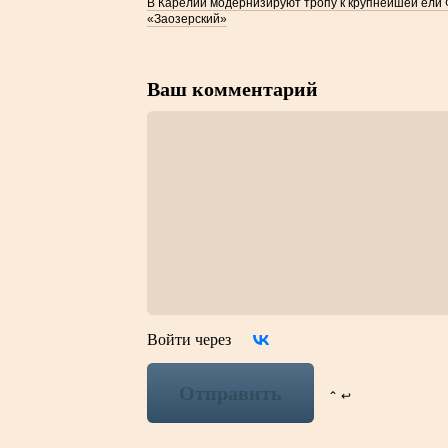
В Карелии модернизируют тропу к крупнейшей ели 
«Заозерский»
Ваш комментарий
Войти через
Отправить
⌃ ↩