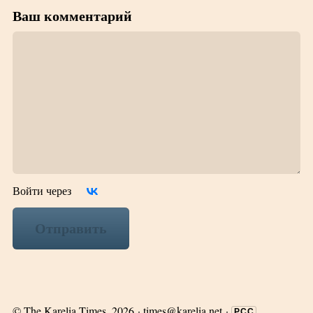
Ваш комментарий
Войти через
Отправить
©
The Karelia Times
, 2026 ·
times@karelia.net
·
РСС