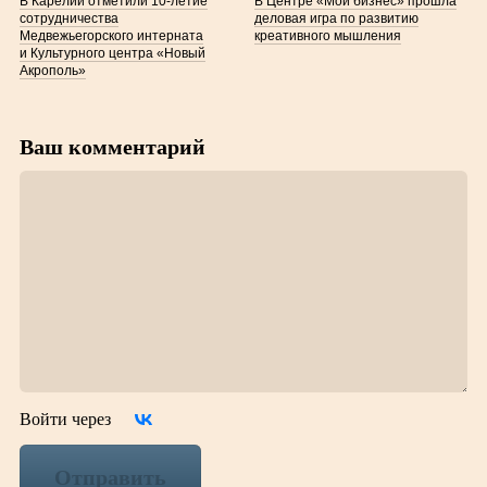
В Карелии отметили 10-летие
В Центре «Мой бизнес» прошла
сотрудничества
деловая игра по развитию
Медвежьегорского интерната
креативного мышления
и Культурного центра «Новый
Акрополь»
Ваш комментарий
Войти через
Отправить