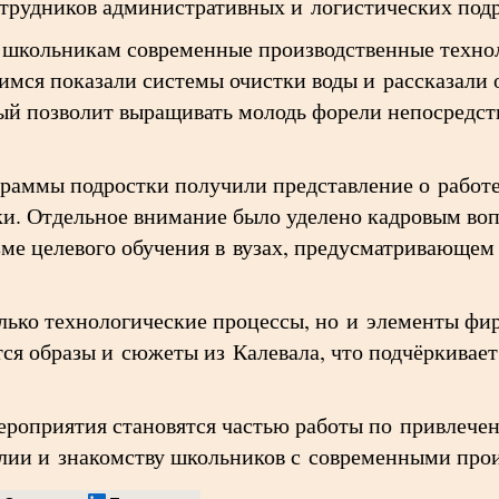
отрудников административных и логистических под
 школьникам современные производственные техно
щимся показали системы очистки воды и рассказали 
ый позволит выращивать молодь форели непосредст
граммы подростки получили представление о работ
ки. Отдельное внимание было уделено кадровым во
зме целевого обучения в вузах, предусматривающе
олько технологические процессы, но и элементы ф
я образы и сюжеты из Калевала, что подчёркивает
роприятия становятся частью работы по привлече
лии и знакомству школьников с современными про