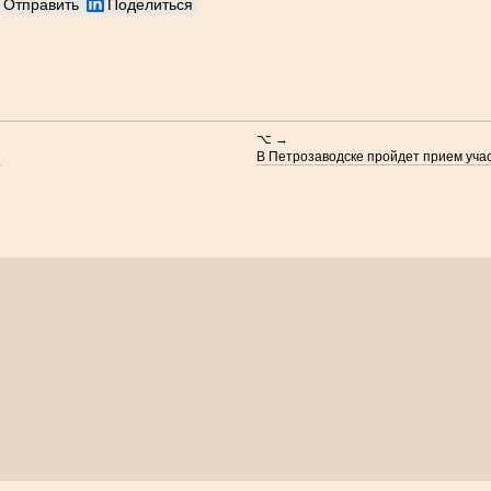
Отправить
Поделиться
⌥ →
я
В Петрозаводске пройдет прием учас