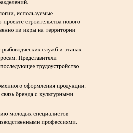
разделений.
логии, используемые
о проекте строительства нового
венно из икры на территории
е рыбоводческих служб и этапах
просам. Представители
м последующее трудоустройство
ирменного оформления продукции.
 связь бренда с культурными
нию молодых специалистов
изводственными профессиями.