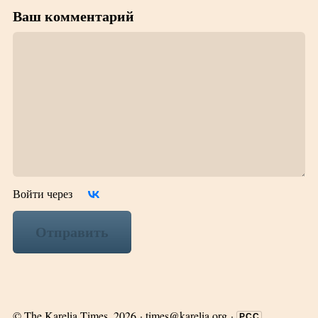
Ваш комментарий
Войти через
Отправить
©
The Karelia Times
, 2026 ·
times@karelia.org
·
РСС