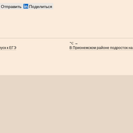
Отправить
Поделиться
⌥ →
пуск к ЕГЭ
В Прионежском районе подросток на