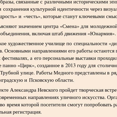
бразы, связанные с различными историческими эпо
и сохранения культурной идентичности через визу
удрость» и «честь», которые станут ключевыми смы
ясняют значением центра «Смена» для молодежной 
 объединения, включая штаб движения «Юнармия».
ое художественное училище по специальности «ди
дов. Основными направлениями его работы остаются
 фестивалях, а его персональные выставки проходи
е панно «Цирк», созданное в 2013 году для столич
Трубной улице. Работы Медного представлены в ря
нградскую и Псковскую области.
екте Александра Невского пройдет творческая встр
современных направлениях уличного искусства. Орг
во время которой посетители смогут попробовать р
льная регистрация.