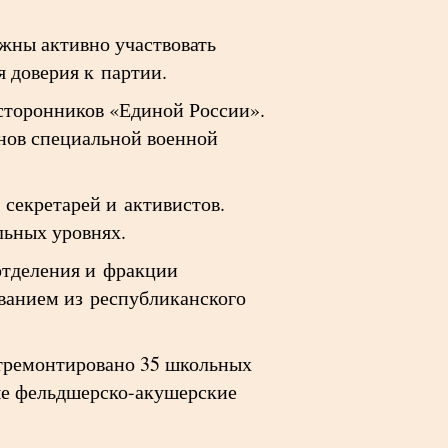
жны активно участвовать
 доверия к партии.
сторонников «Единой России».
анов специальной военной
 секретарей и активистов.
льных уровнях.
отделения и фракции
ванием из республиканского
отремонтировано 35 школьных
ые фельдшерско-акушерские