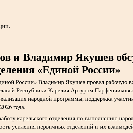
ции.
в и Владимир Якушев обс
деления «Единой России»
Единой России» Владимир Якушев провел рабочую вс
 главой Республики Карелия Артуром Парфенчиков
 реализация народной программы, поддержка участн
2026 года.
работу карельского отделения по выполнению нар
мость усиления первичных отделений и их взаимод