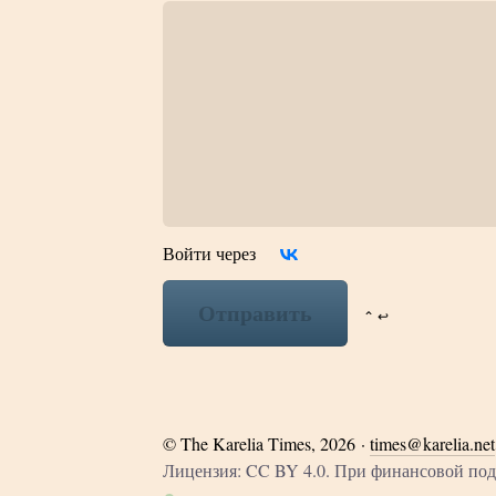
Войти через
Отправить
⌃ ↩
©
The Karelia Times
, 2026 ·
times@karelia.net
Лицензия: CC BY 4.0. При финансовой п