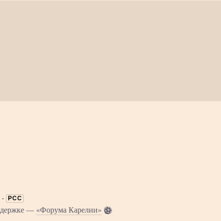
·
РСС
оддержке —
«Форума Карелии»