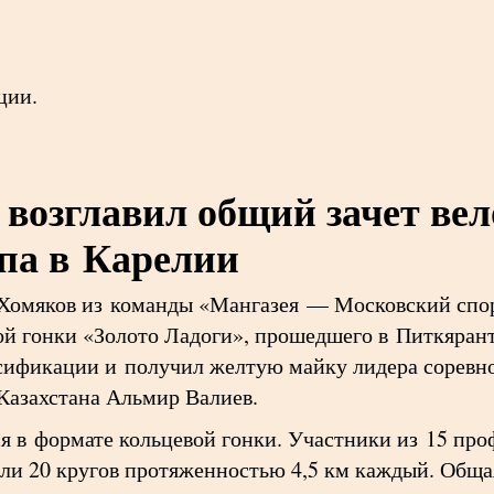
ции.
возглавил общий зачет вел
апа в Карелии
Хомяков из команды «Мангазея — Московский спор
й гонки «Золото Ладоги», прошедшего в Питкярант
ссификации и получил желтую майку лидера сорев
Казахстана Альмир Валиев.
я в формате кольцевой гонки. Участники из 15 пр
ли 20 кругов протяженностью 4,5 км каждый. Общая