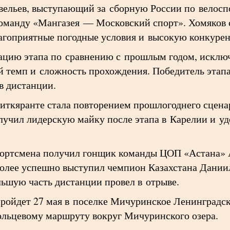
ельев, выступающий за сборную России по велоспо
оманду «Мангазея — Московский спорт». Хомяков 
лагоприятные погодные условия и высокую конкуре
цию этапа по сравнению с прошлым годом, исключ
 темп и сложность прохождения. Победитель этапа 
в дистанции.
иткяранте стала повторением прошлогоднего сцен
лучил лидерскую майку после этапа в Карелии и уд
портсмена получил гонщик команды ЦОП «Астана» 
лее успешно выступил чемпион Казахстана Дании
льшую часть дистанции провел в отрыве.
пройдет 27 мая в поселке Мичуринское Ленинградс
кольцевому маршруту вокруг Мичуринского озера.